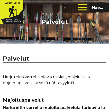
Hae
sivustolta:
Palvelut
Palvelut
Harjureitin varrella olevia ruoka-, majoitus- ja
ohjelmapalveluita sekä nähtävyyksiä.
Majoituspalvelut
Harjureitin varrella majoituspalveluja tarjoavia ja