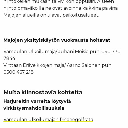
hiihtokelien mukaan talviviikonloppuisin. Alueen
hiihtolomaviikoilla ne ovat avoinna kaikkina päivinä.
Majojen alueilla on tilavat paikoitusalueet.
Majojen yksityiskäytön vuokrausta hoitavat
Vampulan Ulkoilumaja/ Juhani Moisio puh. 040 770
7844
Virttaan Eräveikkojen maja/ Aarno Salonen puh.
0500 467 218
Muita kiinnostavia kohteita
Harjureitin varrelta löytyviä
virkistysmahdollisuuksia
Vampulan ulkoilumajan frisbeegolfrata