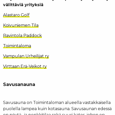
välittäviä yrityksiä
Alastaro Golf
Koivuniemen Tila
Ravintola Paddock
Toimintaloma
Vampulan Urheilijat ry
Virttaan Erä-Veikot ry
Savusanauna
Savusauna on Toimintaloman alueella vastakkaisella
puolella lampea kuin kotasauna. Savusaunan edessä
on pöytä- ja penkkitilaa sekä suuri katos, johon on