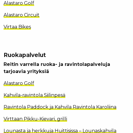
Alastaro Golf
Alastaro Circuit
Virtaa Bikes
Ruokapalvelut
Reitin varrella ruoka- ja ravintolapalveluja
tarjoavia yrityksiä
Alastaro Golf
Kahvila-ravintola Siilinpesä
Ravintola Paddock ja Kahvila Ravintola Karoliina
Virttaan Pikku-Kievari, grilli
Lounasta ja herkkuja Huittisissa – Lounaskahvila