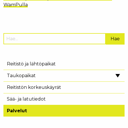
WamPulla
Hae
sivustolta:
Reitistö ja lähtöpaikat
Taukopaikat
Reitistön korkeuskäyrät
Sää- ja latutiedot
Palvelut