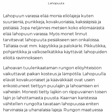
Lahopuuta
Lahopuun varassa elää monia eliölajeja kuten
suursieniä, punkkeja, kovakuoriaisia, kaksisiipisiä ja
pistiäisiä. Jopa neljännes metsien koko eliömäärästä
elää lahopuun varassa. Myös monet linnut
tarvitsevat lahopuuta pesiäkseen sen onkaloissa.
Tällaisia ovat mm. käpytikka ja palokärki. Pikkutikka,
pohjantikka ja valkoselkätikka käyttävät lahopuiden
eliöitä ravinnokseen.
Lahoavan tuulenkaataman rungon eliöyhteisöön
vaikuttavat paikan kosteus ja lämpötila. Lahopuulla
elävät kovakuoriaiset ja kääväkkäät ovat usein
erikoistuneet tiettyyn puulajiin ja lahoamisen eri
vaiheisiin. Monesti tietty lajikin on riippuvainen toisen
lajin jo lahottamasta puusta. Kaarnan karistessa
vähitellen rungolta tavataan lahopuussa eniten
harvinaisia ja uhanalaisia lajeja. Rungon maatuessa