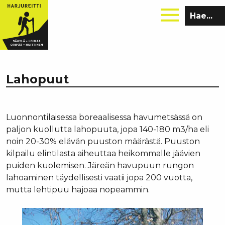
Hae
sivustolta:
Lahopuut
Luonnontilaisessa boreaalisessa havumetsässä on
paljon kuollutta lahopuuta, jopa 140-180 m3/ha eli
noin 20-30% elävän puuston määrästä. Puuston
kilpailu elintilasta aiheuttaa heikommalle jäävien
puiden kuolemisen. Järeän havupuun rungon
lahoaminen täydellisesti vaatii jopa 200 vuotta,
mutta lehtipuu hajoaa nopeammin.