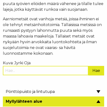
puuta syövien eliöiden määrä vähenee ja tilalle tulee
lajeja, jotka käyttävät runkoa vain suojanaan.
Aarniometsät ovat vanhoja metsiä, joissa ihminen ei
ole tehnyt metsänhoitotoimia. Tällaisissa metsissä on
runsaasti pystyyn lahonnutta puuta sekä myös
maassa lahoavia maakeloja. Tällaiset metsät ovat
nykyään hyvin arvokkaita luontokohteita ja ilman
suojelutoimia ne ovat vaaras- sa hävitä
luonnostamme kokonaan.
Kuva: Jyrki Oja
Hae
sivustolta:
Pönttöpuisto ja lintutupa
Myllylähteen alue