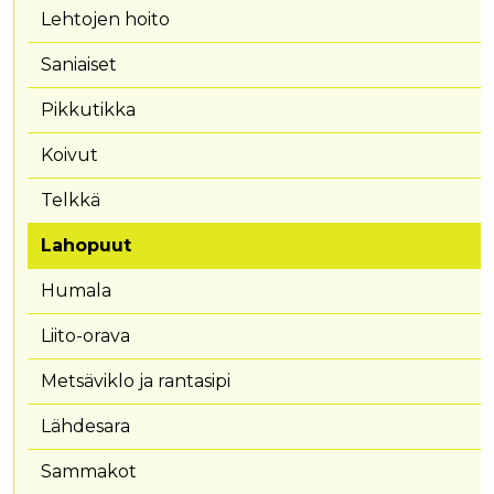
Lehtojen hoito
Saniaiset
Pikkutikka
Koivut
Telkkä
Lahopuut
Humala
Liito-orava
Metsäviklo ja rantasipi
Lähdesara
Sammakot