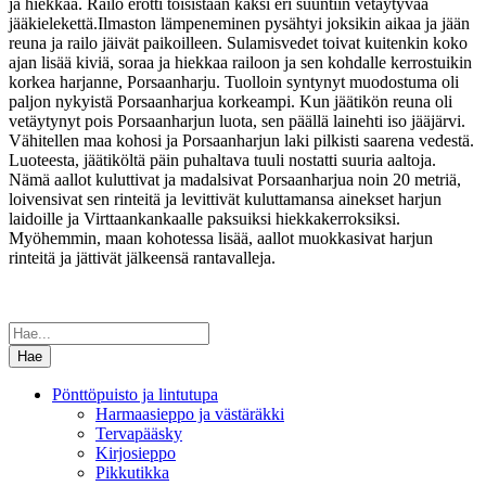
ja hiekkaa. Railo erotti toisistaan kaksi eri suuntiin vetäytyvää
jääkielekettä.Ilmaston lämpeneminen pysähtyi joksikin aikaa ja jään
reuna ja railo jäivät paikoilleen. Sulamisvedet toivat kuitenkin koko
ajan lisää kiviä, soraa ja hiekkaa railoon ja sen kohdalle kerrostuikin
korkea harjanne, Porsaanharju. Tuolloin syntynyt muodostuma oli
paljon nykyistä Porsaanharjua korkeampi. Kun jäätikön reuna oli
vetäytynyt pois Porsaanharjun luota, sen päällä lainehti iso jääjärvi.
Vähitellen maa kohosi ja Porsaanharjun laki pilkisti saarena vedestä.
Luoteesta, jäätiköltä päin puhaltava tuuli nostatti suuria aaltoja.
Nämä aallot kuluttivat ja madalsivat Porsaanharjua noin 20 metriä,
loivensivat sen rinteitä ja levittivät kuluttamansa ainekset harjun
laidoille ja Virttaankankaalle paksuiksi hiekkakerroksiksi.
Myöhemmin, maan kohotessa lisää, aallot muokkasivat harjun
rinteitä ja jättivät jälkeensä rantavalleja.
Hae
sivustolta:
Pönttöpuisto ja lintutupa
Harmaasieppo ja västäräkki
Tervapääsky
Kirjosieppo
Pikkutikka