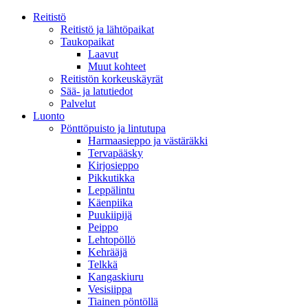
Reitistö
Reitistö ja lähtöpaikat
Taukopaikat
Laavut
Muut kohteet
Reitistön korkeuskäyrät
Sää- ja latutiedot
Palvelut
Luonto
Pönttöpuisto ja lintutupa
Harmaasieppo ja västäräkki
Tervapääsky
Kirjosieppo
Pikkutikka
Leppälintu
Käenpiika
Puukiipijä
Peippo
Lehtopöllö
Kehrääjä
Telkkä
Kangaskiuru
Vesisiippa
Tiainen pöntöllä