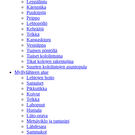
Leppälintu
Käenpiika
Puukiipijä
Peippo
Lehtopöllö
Kehrääjä
Telkkä
Kangaskiuru
Vesisiippa
Tiainen pöntöllä
Tiaiset kololintuina
Tikat kolojen rakentajina
Suurten kololintujen asuntopula
Myllylähteen alue
Lehtojen hoito
Saniaiset
Pikkutikka
Koivut
Telkkä
Lahopuut
Humala
Liito-orava
Metsäviklo ja rantasipi
Lähdesara
Sammakot