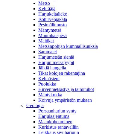
Metso
Kehrääjä
Harjukeltalieko
Isohirvenjäkälä
Pesimälinnusto
Mäntymetsä
Muurahaispesä
Maitikat
Metsänpohjan kummallisuuksia
Sammalet
Harjumetsän sieniä
Harjun metsätyypit
Jälkiä hangella
Tikat kolojen rakentajina
Kehnäsieni
Puolukka
Hirvenmetsästys ja taimituhot
Mäntykukka
Koivuja ympäristön mukaan
Geologia
Porsaanharjun synty
Harjulaajentuma
Maankohoaminen
Kurkistus rantavalliin
Leikkaus sivuharjuun