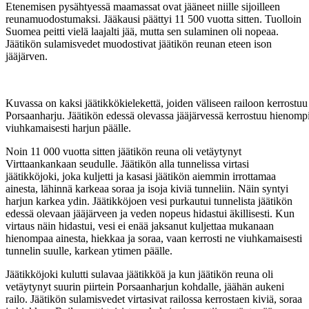
Etenemisen pysähtyessä maamassat ovat jääneet niille sijoilleen
reunamuodostumaksi. Jääkausi päättyi 11 500 vuotta sitten. Tuolloin
Suomea peitti vielä laajalti jää, mutta sen sulaminen oli nopeaa.
Jäätikön sulamisvedet muodostivat jäätikön reunan eteen ison
jääjärven.
Kuvassa on kaksi jäätikkökielekettä, joiden väliseen railoon kerrostuu
Porsaanharju. Jäätikön edessä olevassa jääjärvessä kerrostuu hienomp
viuhkamaisesti harjun päälle.
Noin 11 000 vuotta sitten jäätikön reuna oli vetäytynyt
Virttaankankaan seudulle. Jäätikön alla tunnelissa virtasi
jäätikköjoki, joka kuljetti ja kasasi jäätikön aiemmin irrottamaa
ainesta, lähinnä karkeaa soraa ja isoja kiviä tunneliin. Näin syntyi
harjun karkea ydin. Jäätikköjoen vesi purkautui tunnelista jäätikön
edessä olevaan jääjärveen ja veden nopeus hidastui äkillisesti. Kun
virtaus näin hidastui, vesi ei enää jaksanut kuljettaa mukanaan
hienompaa ainesta, hiekkaa ja soraa, vaan kerrosti ne viuhkamaisesti
tunnelin suulle, karkean ytimen päälle.
Jäätikköjoki kulutti sulavaa jäätikköä ja kun jäätikön reuna oli
vetäytynyt suurin piirtein Porsaanharjun kohdalle, jäähän aukeni
railo. Jäätikön sulamisvedet virtasivat railossa kerrostaen kiviä, soraa