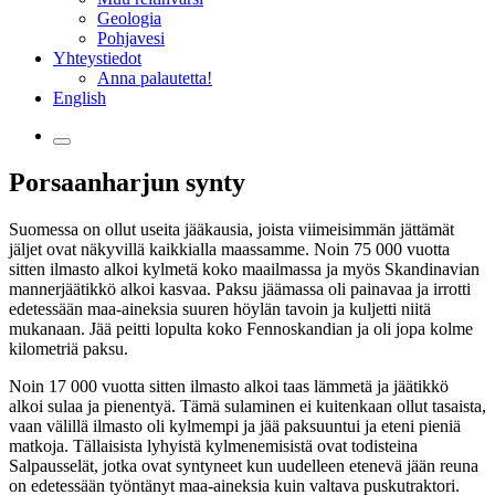
Geologia
Pohjavesi
Yhteystiedot
Anna palautetta!
English
Porsaanharjun synty
Suomessa on ollut useita jääkausia, joista viimeisimmän jättämät
jäljet ovat näkyvillä kaikkialla maassamme. Noin 75 000 vuotta
sitten ilmasto alkoi kylmetä koko maailmassa ja myös Skandinavian
mannerjäätikkö alkoi kasvaa. Paksu jäämassa oli painavaa ja irrotti
edetessään maa-aineksia suuren höylän tavoin ja kuljetti niitä
mukanaan. Jää peitti lopulta koko Fennoskandian ja oli jopa kolme
kilometriä paksu.
Noin 17 000 vuotta sitten ilmasto alkoi taas lämmetä ja jäätikkö
alkoi sulaa ja pienentyä. Tämä sulaminen ei kuitenkaan ollut tasaista,
vaan välillä ilmasto oli kylmempi ja jää paksuuntui ja eteni pieniä
matkoja. Tällaisista lyhyistä kylmenemisistä ovat todisteina
Salpausselät, jotka ovat syntyneet kun uudelleen etenevä jään reuna
on edetessään työntänyt maa-aineksia kuin valtava puskutraktori.