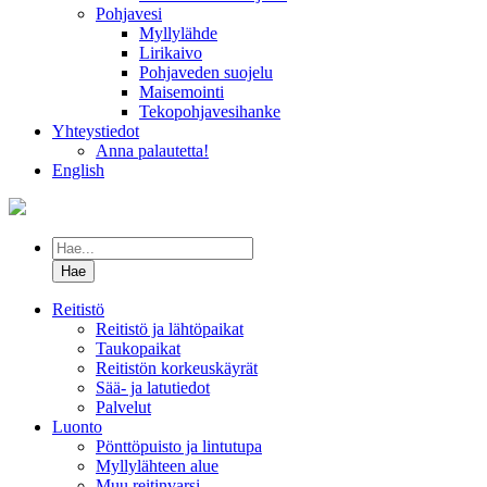
Pohjavesi
Myllylähde
Lirikaivo
Pohjaveden suojelu
Maisemointi
Tekopohjavesihanke
Yhteystiedot
Anna palautetta!
English
Hae
sivustolta:
Reitistö
Reitistö ja lähtöpaikat
Taukopaikat
Reitistön korkeuskäyrät
Sää- ja latutiedot
Palvelut
Luonto
Pönttöpuisto ja lintutupa
Myllylähteen alue
Muu reitinvarsi