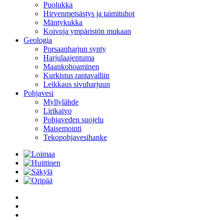
Puolukka
Hirvenmetsästys ja taimituhot
Mäntykukka
Koivuja ympäristön mukaan
Geologia
Porsaanharjun synty
Harjulaajentuma
Maankohoaminen
Kurkistus rantavalliin
Leikkaus sivuharjuun
Pohjavesi
Myllylähde
Lirikaivo
Pohjaveden suojelu
Maisemointi
Tekopohjavesihanke