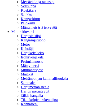
Metsäviklo ja rantasipi
Vesisiippa
Koskikara
Saukko
Kangaskiuru
Palokärki
Mäntymetsästä terveyttä
Muu reitinvarsi
Harjusinisiipi
Kangasajuruoho
Metso
Kehrääjä
Harjukeltalieko
Isohirvenjäkälä
Pesimälinnusto
Mäntymetsä
Muurahaispesä
Maitikat
Metsänpohjan kummallisuuksia
Sammalet
Harjumetsän sieniä
Harjun metsätyypit
Jälkiä hangella
Tikat kolojen rakentajina
Kehnäsieni