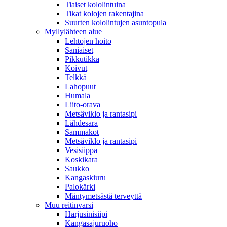
Tiaiset kololintuina
Tikat kolojen rakentajina
Suurten kololintujen asuntopula
Myllylähteen alue
Lehtojen hoito
Saniaiset
Pikkutikka
Koivut
Telkkä
Lahopuut
Humala
Liito-orava
Metsäviklo ja rantasipi
Lähdesara
Sammakot
Metsäviklo ja rantasipi
Vesisiippa
Koskikara
Saukko
Kangaskiuru
Palokärki
Mäntymetsästä terveyttä
Muu reitinvarsi
Harjusinisiipi
Kangasajuruoho