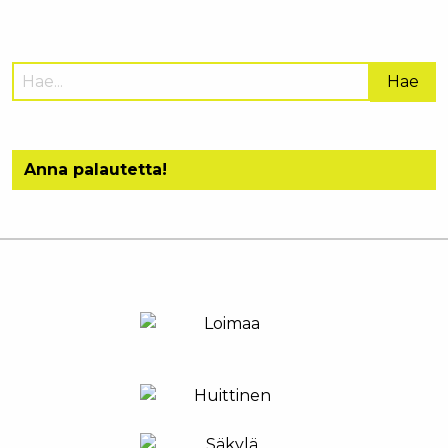
Hae
sivustolta:
Anna palautetta!