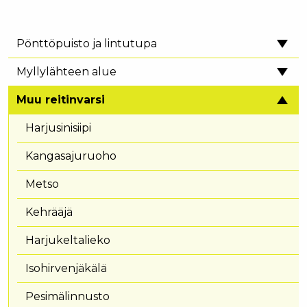
Pönttöpuisto ja lintutupa
Myllylähteen alue
Muu reitinvarsi
Harjusinisiipi
Kangasajuruoho
Metso
Kehrääjä
Harjukeltalieko
Isohirvenjäkälä
Pesimälinnusto