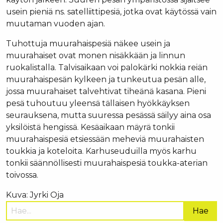
usein pieniä ns. satelliittipesiä, jotka ovat käytössä vain
muutaman vuoden ajan.
Tuhottuja muurahaispesiä näkee usein ja
muurahaiset ovat monen nisäkkään ja linnun
ruokalistalla. Talvisaikaan voi palokärki nokkia reiän
muurahaispesän kylkeen ja tunkeutua pesän alle,
jossa muurahaiset talvehtivat tiheänä kasana. Pieni
pesä tuhoutuu yleensä tällaisen hyökkäyksen
seurauksena, mutta suuressa pesässä säilyy aina osa
yksilöistä hengissä. Kesäaikaan mäyrä tonkii
muurahaispesiä etsiessään meheviä muurahaisten
toukkia ja koteloita. Karhuseuduilla myös karhu
tonkii säännöllisesti muurahaispesiä toukka-aterian
toivossa.
Kuva: Jyrki Oja
Hae
sivustolta: