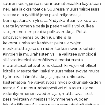
suuren keon, jonka rakennusmateriaaliksi käytetään
neulasia ja oksanpätkiä. Suuressa muurahaispesässä
saattaa olla työläisiä jopa puoli miljoonaa ja
kuningattariakin yli sata. Yhdyskuntaan voi kuulua
useita kymmeniä pesiä ja pesien välillä voi kulkea
satojen metrien pituisia polkuverkkoja. Polut
johtavat yleensä puiden juurille, sillä
kekomuurahaiset keräävät puista kirvojen
mesikastetta, joka on niiden tärkein ravintokohde.
Kirvojen ja muurahaisten välillä vallitsee symbioosi
sillä vastineeksi säännöllisestä mesiateriasta
muurahaiset pitävät tehokkaasti kirvojen viholliset
loitolla. Mesiaterian lisäksi muurahaiset syövät muita
hyönteisiä, hämähäkkejä ja jopa suurikokoisia
kastematoja. Ne voivat syödä myös pikkunisäkkäiden
raatoja. Suuri muurahaispesä voi olla asuttu jopa
viidenkymmenen vuoden ajan, mutta tavallisesti
pesä hylätään viimeistään kymmenen vuoden
käytön jälkeen. Suuren pesän ympäristössä sijaitsee