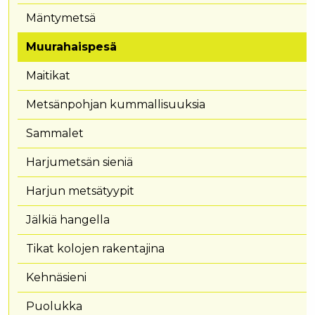
Mäntymetsä
Muurahaispesä
Maitikat
Metsänpohjan kummallisuuksia
Sammalet
Harjumetsän sieniä
Harjun metsätyypit
Jälkiä hangella
Tikat kolojen rakentajina
Kehnäsieni
Puolukka