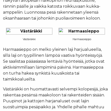
näkyvän avopesän halkopinon reunaa,kuistille,
rännin päälle ja vaikka katosta roikkuvaan kukka-
amppeliin. Luonnossa pesä rakennetaan yleensä
oksanhaaraan tai johonkin puoliavoimeen koloon.
Västäräkki
Harmaasieppo
Harmaasieppo on melko yleinen laji harjualueella,
sillä laji on tyypillinen lämpöä vaativa hyönteissyöjä.
Se saalistaa pääasiassa lentäviä hyönteisiä, jotka ovat
aktiivisimmillaan lämpiminä päivinä. Harmaasieppoa
on turha hakea synkistä kuusikoista tai
taimikkoalueilta.
Västäräkki on huomattavasti selvempi kolopesijä, joka
rakentaa pesänsä maakoloon tai rakenteiden sisään.
Puupinot ja kattojen harjanaluset ovat lajin
suosituimpia pesäpaikko ja. Yhdelle pihalle mahtuu