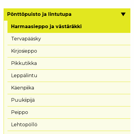
Pönttöpuisto ja lintutupa
Harmaasieppo ja västäräkki
Tervapääsky
Kirjosieppo
Pikkutikka
Leppälintu
Käenpiika
Puukiipijä
Peippo
Lehtopöllö