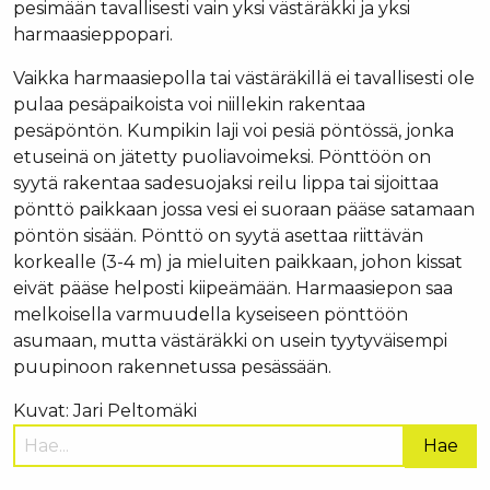
pesimään tavallisesti vain yksi västäräkki ja yksi
harmaasieppopari.
Vaikka harmaasiepolla tai västäräkillä ei tavallisesti ole
pulaa pesäpaikoista voi niillekin rakentaa
pesäpöntön. Kumpikin laji voi pesiä pöntössä, jonka
etuseinä on jätetty puoliavoimeksi. Pönttöön on
syytä rakentaa sadesuojaksi reilu lippa tai sijoittaa
pönttö paikkaan jossa vesi ei suoraan pääse satamaan
pöntön sisään. Pönttö on syytä asettaa riittävän
korkealle (3-4 m) ja mieluiten paikkaan, johon kissat
eivät pääse helposti kiipeämään. Harmaasiepon saa
melkoisella varmuudella kyseiseen pönttöön
asumaan, mutta västäräkki on usein tyytyväisempi
puupinoon rakennetussa pesässään.
Kuvat: Jari Peltomäki
Hae
sivustolta: