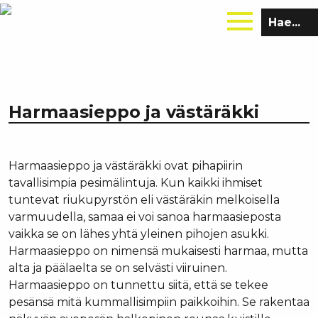
Hae
sivustolta:
Harmaasieppo ja västäräkki
Harmaasieppo ja västäräkki ovat pihapiirin
tavallisimpia pesimälintuja. Kun kaikki ihmiset
tuntevat riukupyrstön eli västäräkin melkoisella
varmuudella, samaa ei voi sanoa harmaasieposta
vaikka se on lähes yhtä yleinen pihojen asukki.
Harmaasieppo on nimensä mukaisesti harmaa, mutta
alta ja päälaelta se on selvästi viiruinen.
Harmaasieppo on tunnettu siitä, että se tekee
pesänsä mitä kummallisimpiin paikkoihin. Se rakentaa