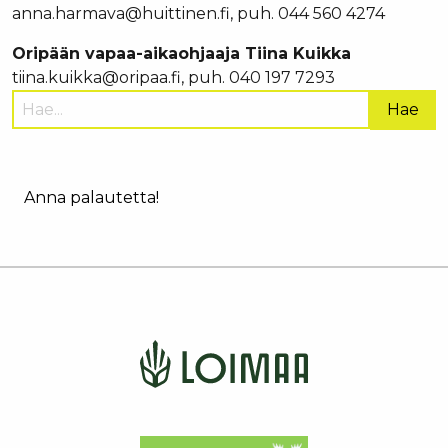
anna.harmava@huittinen.fi, puh. 044 560 4274
Oripään vapaa-aikaohjaaja Tiina Kuikka
tiina.kuikka@oripaa.fi, puh. 040 197 7293
Hae
sivustolta:
Anna palautetta!