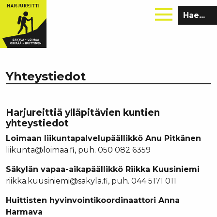
Hae
sivustolta:
Yhteystiedot
Harjureittiä ylläpitävien kuntien
yhteystiedot
Loimaan liikuntapalvelupäällikkö Anu Pitkänen
liikunta@loimaa.fi, puh. 050 082 6359
Säkylän vapaa-aikapäällikkö Riikka Kuusiniemi
riikka.kuusiniemi@sakyla.fi, puh. 044 5171 011
Huittisten hyvinvointikoordinaattori Anna
Harmava