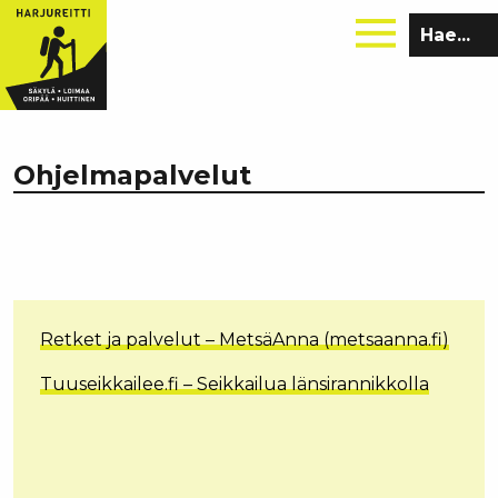
Hae
sivustolta:
Ohjelmapalvelut
Retket ja palvelut – MetsäAnna (metsaanna.fi)
Tuuseikkailee.fi – Seikkailua länsirannikkolla