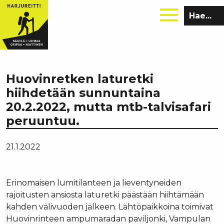
Hae
sivustolta:
Huovinretken laturetki
hiihdetään sunnuntaina
20.2.2022, mutta mtb-talvisafari
peruuntuu.
21.1.2022
Erinomaisen lumitilanteen ja lieventyneiden
rajoitusten ansiosta laturetki päästään hiihtämään
kahden välivuoden jälkeen. Lähtöpaikkoina toimivat
Huovinrinteen ampumaradan paviljonki, Vampulan