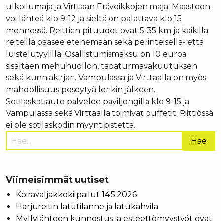
ulkoilumaja ja Virttaan Eräveikkojen maja. Maastoon
voi lähteä klo 9-12 ja sieltä on palattava klo 15
mennessä. Reittien pituudet ovat 5-35 km ja kaikilla
reiteillä pääsee etenemään sekä perinteisellä- että
luistelutyylillä. Osallistumismaksu on 10 euroa
sisältäen mehuhuollon, tapaturmavakuutuksen
sekä kunniakirjan. Vampulassa ja Virttaalla on myös
mahdollisuus peseytyä lenkin jälkeen.
Sotilaskotiauto palvelee paviljongilla klo 9-15 ja
Vampulassa sekä Virttaalla toimivat puffetit. Riittiössä
ei ole sotilaskodin myyntipistettä.
Hae
sivustolta:
Viimeisimmät uutiset
Koiravaljakkokilpailut 14.5.2026
Harjureitin latutilanne ja latukahvila
Myllylähteen kunnostus ja esteettömyystyöt ovat